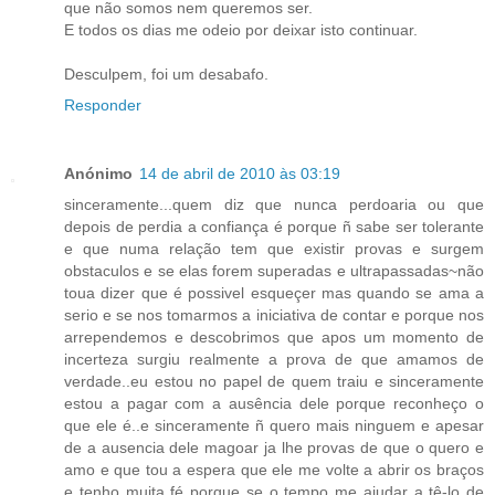
que não somos nem queremos ser.
E todos os dias me odeio por deixar isto continuar.
Desculpem, foi um desabafo.
Responder
Anónimo
14 de abril de 2010 às 03:19
sinceramente...quem diz que nunca perdoaria ou que
depois de perdia a confiança é porque ñ sabe ser tolerante
e que numa relação tem que existir provas e surgem
obstaculos e se elas forem superadas e ultrapassadas~não
toua dizer que é possivel esqueçer mas quando se ama a
serio e se nos tomarmos a iniciativa de contar e porque nos
arrependemos e descobrimos que apos um momento de
incerteza surgiu realmente a prova de que amamos de
verdade..eu estou no papel de quem traiu e sinceramente
estou a pagar com a ausência dele porque reconheço o
que ele é..e sinceramente ñ quero mais ninguem e apesar
de a ausencia dele magoar ja lhe provas de que o quero e
amo e que tou a espera que ele me volte a abrir os braços
e tenho muita fé porque se o tempo me ajudar a tê-lo de