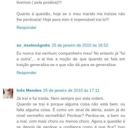
tivemos ( pela positiva)!!!
Quanto á questão, hoje se o meu marido me traísse não
lhe perdoaria! Hoje para mim é impensável trai lo!!!
Responder
so_risoIncógnito
25 de janeiro de 2010 às 16:52
Eu nunca trai nenhum companheiro meu! No entanto já "fui
a outra"... e ai tive a noção de que quando se fala em
traição generaliza-se o que não dá para se generalizar.
Responder
Inês Mendes
25 de janeiro de 2010 às 17:11
Já traí e fui traída. Nem sempre por esta ordem.
Quando se trai é porque alguma coisa não está bem, ou
falta alguma coisa. É como um sinal de alerta, assim já do
nível vermelho vermelhão! Perdoar? Perdoa-se, a bem ou
a mal, com mais choro ou menos choro. Agora a questão é
se depois de perdoar a confiança como é que fica? Isso