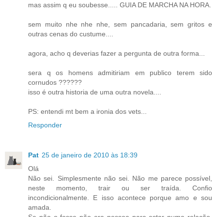
mas assim q eu soubesse..... GUIA DE MARCHA NA HORA.
sem muito nhe nhe nhe, sem pancadaria, sem gritos e
outras cenas do custume....
agora, acho q deverias fazer a pergunta de outra forma...
sera q os homens admitiriam em publico terem sido
cornudos ??????
isso é outra historia de uma outra novela....
PS: entendi mt bem a ironia dos vets...
Responder
Pat
25 de janeiro de 2010 às 18:39
Olá
Não sei. Simplesmente não sei. Não me parece possível,
neste momento, trair ou ser traída. Confio
incondicionalmente. E isso acontece porque amo e sou
amada.
Se não o fosse não era pessoa para estar numa relação.