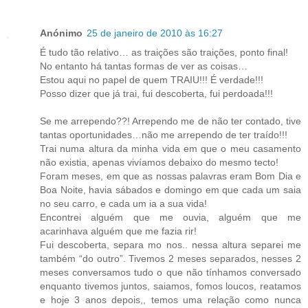
Anónimo
25 de janeiro de 2010 às 16:27
É tudo tão relativo… as traições são traições, ponto final!
No entanto há tantas formas de ver as coisas…
Estou aqui no papel de quem TRAIU!!! É verdade!!!
Posso dizer que já trai, fui descoberta, fui perdoada!!!
Se me arrependo??! Arrependo me de não ter contado, tive
tantas oportunidades…não me arrependo de ter traído!!!
Trai numa altura da minha vida em que o meu casamento
não existia, apenas vivíamos debaixo do mesmo tecto!
Foram meses, em que as nossas palavras eram Bom Dia e
Boa Noite, havia sábados e domingo em que cada um saia
no seu carro, e cada um ia a sua vida!
Encontrei alguém que me ouvia, alguém que me
acarinhava alguém que me fazia rir!
Fui descoberta, separa mo nos.. nessa altura separei me
também “do outro”. Tivemos 2 meses separados, nesses 2
meses conversamos tudo o que não tínhamos conversado
enquanto tivemos juntos, saiamos, fomos loucos, reatamos
e hoje 3 anos depois,, temos uma relação como nunca