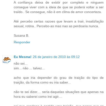
A confiança deixa de existir por completo e ninguem
consegue viver com a ideia de que se poderá voltar a ser
traído.. Se consegue, não é em clima de amor concerteza.
Até percebo certas razoes que levam a trair, insatizfação
sexual, rotina.. Percebo-as mas nao as perdoaria nunca.
Susana B.
Responder
Eu Mesma!
26 de janeiro de 2010 às 09:12
não sei...
sim... não ... talvez...
acho que iria depender do grau de traição do tipo de
traição, da forma como eu iria saber...
não te sei dizer.... seria daquelas situações que apenas na
hora eu saberei como irei agir....
sei que condeno à partida uma traição, que penso que as