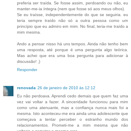
preferia ser traída. Se fosse assim, perdoando ou não, eu
manter-me-ia íntegra (nem que fosse só aos meus olhos).
Se eu traísse, independentemente do que se seguiria. eu
teria sempre traído não só a outra pessoa como um
princípio que eu admiro em mim. No final, teria-me traído a
mim mesma.
Ando a pensar nisso há uns tempos. Ainda não tenho bem
uma resposta, até porque é uma pergunta algo teórica.
Mas achei que era uma boa pergunta para adicionar à
discussão! ;)
Responder
renovada
26 de janeiro de 2010 às 12:12
Eu não perdoava. Aprendi cedo demais que quem faz uma
vez vai voltar a fazer. A sinceridade funcionou para mim
como uma atenuante, mas a confiança nunca mais foi a
mesma. Isto aconteceu-me era ainda uma adolescente que
começava a tentar perceber o estranho mundo dos
relacionamentos. Prometi-me a mim mesma que não
voltaria a cometer o mesmo erro.