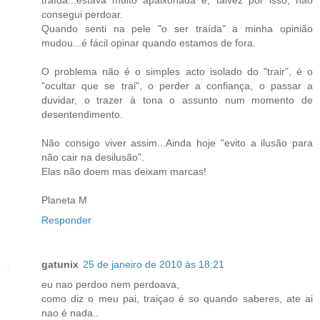
traída...estava muito apaixonada e, talvez por isso, não
consegui perdoar.
Quando senti na pele "o ser traída" a minha opinião
mudou...é fácil opinar quando estamos de fora.
O problema não é o simples acto isolado do "trair", é o
"ocultar que se trai", o perder a confiança, o passar a
duvidar, o trazer à tona o assunto num momento de
desentendimento.
Não consigo viver assim...Ainda hoje "evito a ilusão para
não cair na desilusão".
Elas não doem mas deixam marcas!
Planeta M
Responder
gatunix
25 de janeiro de 2010 às 18:21
eu nao perdoo nem perdoava,
como diz o meu pai, traiçao é so quando saberes, ate ai
nao é nada..