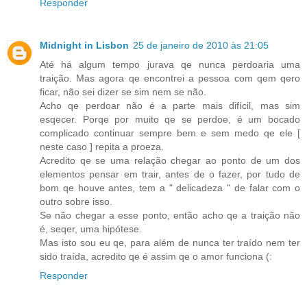
Responder
Midnight in Lisbon
25 de janeiro de 2010 às 21:05
Até há algum tempo jurava qe nunca perdoaria uma
traição. Mas agora qe encontrei a pessoa com qem qero
ficar, não sei dizer se sim nem se não.
Acho qe perdoar não é a parte mais difícil, mas sim
esqecer. Porqe por muito qe se perdoe, é um bocado
complicado continuar sempre bem e sem medo qe ele [
neste caso ] repita a proeza.
Acredito qe se uma relação chegar ao ponto de um dos
elementos pensar em trair, antes de o fazer, por tudo de
bom qe houve antes, tem a " delicadeza " de falar com o
outro sobre isso.
Se não chegar a esse ponto, então acho qe a traição não
é, seqer, uma hipótese.
Mas isto sou eu qe, para além de nunca ter traído nem ter
sido traída, acredito qe é assim qe o amor funciona (:
Responder