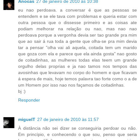
Anocas
27 de janeiro de 2010 às 10:38
eu nao perdoava. a conversar é que as pessoas se
entendem e se ele tava com problemas e queria estar com
outra pessoa que o dissesse primeiro e as coisas ate
podiam melhorar na relação ou nao, mas nao nao
perdoava porque a vergonha devia ser tao grande pra mim
que ao sair á rua toda a gente que olha-se pra mim devia
tar a pensar "olha vai ali aquela, coitada tem um marido
que goza com ela e parece que ela ainda gosta" nao gosto
de coitadinhas, as mulheres todas elas teem um grande
orgulho delas proprias e ja nao tamos nos tempos das
avosinhas que levavam no corpo do homem e que ficavam
á espera de mais, hoje temos palavra tao forte como o a de
um Homem por isso nao nos façamos de coitadinhas.
bj :)
Responder
miguelT
27 de janeiro de 2010 às 11:57
À distância não sei dizer se conseguiria perdoar ou não.
Em princípio, e conhecendo o que sou, penso que seria