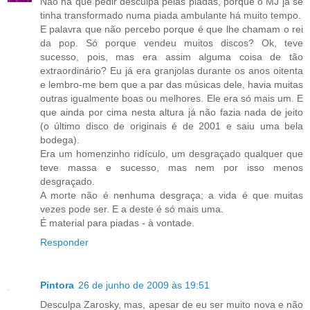
Não há que pedir desculpa pelas piadas, porque o MJ já se
tinha transformado numa piada ambulante há muito tempo.
E palavra que não percebo porque é que lhe chamam o rei
da pop. Só porque vendeu muitos discos? Ok, teve
sucesso, pois, mas era assim alguma coisa de tão
extraordinário? Eu já era granjolas durante os anos oitenta
e lembro-me bem que a par das músicas dele, havia muitas
outras igualmente boas ou melhores. Ele era só mais um. E
que ainda por cima nesta altura já não fazia nada de jeito
(o último disco de originais é de 2001 e saiu uma bela
bodega).
Era um homenzinho ridículo, um desgraçado qualquer que
teve massa e sucesso, mas nem por isso menos
desgraçado.
A morte não é nenhuma desgraça; a vida é que muitas
vezes pode ser. E a deste é só mais uma.
É material para piadas - à vontade.
Responder
Pintora
26 de junho de 2009 às 19:51
Desculpa Zarosky, mas, apesar de eu ser muito nova e não