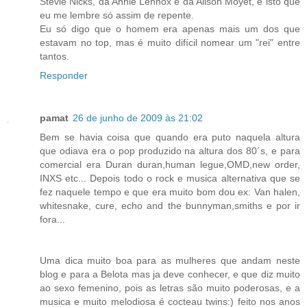
Stevie Nicks, da Annie Lennox e da Alison Moyet, e isto que
eu me lembre só assim de repente.
Eu só digo que o homem era apenas mais um dos que
estavam no top, mas é muito difícil nomear um "rei" entre
tantos.
Responder
pamat
26 de junho de 2009 às 21:02
Bem se havia coisa que quando era puto naquela altura
que odiava era o pop produzido na altura dos 80´s, e para
comercial era Duran duran,human legue,OMD,new order,
INXS etc... Depois todo o rock e musica alternativa que se
fez naquele tempo e que era muito bom dou ex: Van halen,
whitesnake, cure, echo and the bunnyman,smiths e por ir
fora...
Uma dica muito boa para as mulheres que andam neste
blog e para a Belota mas ja deve conhecer, e que diz muito
ao sexo femenino, pois as letras são muito poderosas, e a
musica e muito melodiosa é cocteau twins:) feito nos anos