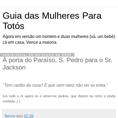
Guia das Mulheres Para
Totós
Agora em versão um homem e duas mulheres (vá, um bebé)
cá em casa. Vence a maioria.
sexta-feira, 26 de junho de 2009
À porta do Paraíso, S. Pedro para o Sr.
Jackson
"
Tem cartão da casa? É que sem nariz não sei se entra
."
(vá tudo a rir agora ou a atirar-me pedras, que depois eu retiro a piada
mórbida ;) )
Belota
à(s)
02:28