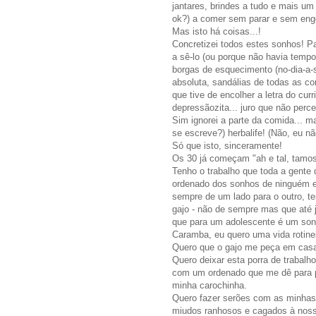
jantares, brindes a tudo e mais um 
ok?) a comer sem parar e sem engor
Mas isto há coisas...!
Concretizei todos estes sonhos! 
a sê-lo (ou porque não havia tempo, 
borgas de esquecimento (no-dia-a-s
absoluta, sandálias de todas as cor
que tive de encolher a letra do curr
depressãozita... juro que não perce
Sim ignorei a parte da comida... m
se escreve?) herbalife! (Não, eu 
Só que isto, sinceramente!
Os 30 já começam "ah e tal, tamos-
Tenho o trabalho que toda a gente 
ordenado dos sonhos de ninguém e 
sempre de um lado para o outro, 
gajo - não de sempre mas que até j
que para um adolescente é um sonh
Caramba, eu quero uma vida rotinei
Quero que o gajo me peça em casam
Quero deixar esta porra de trabalh
com um ordenado que me dê para pa
minha carochinha.
Quero fazer serões com as minhas
miudos ranhosos e cagados à noss