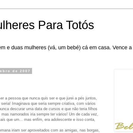
lheres Para Totós
 e duas mulheres (vá, um bebé) cá em casa. Vence a 
embro de 2007
r a pessoa que nunca quis ser e que jurei a pés juntos,
seria! Imaginava que seria sempre criativa, com vários
ca descurar uma data de cursos e que não teria filhos
s, mas namorados iria sempre ter vários! Um de cada vez,
ais que um... mas enfim, era adolescente e isso conta,
semana iriam ser aproveitados com as amigas, nas borgas,