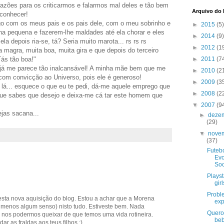
razões para os criticarmos e falarmos mal deles e tão bem
Arquivo do
conhecer!
o com os meus pais e os pais dele, com o meu sobrinho e
►
2015
(5)
a pequena e fazerem-lhe maldades até ela chorar e eles
►
2014
(9)
 ela depois ria-se, tá? Seria muito marota... rs rs rs
►
2012
(1
a magra, muita boa, muita gira e que depois do terceiro
ás tão boa!"
►
2011
(7
ue já me parece tão inalcansável! A minha mãe bem que me
►
2010
(2
om convicção ao Universo, pois ele é generoso!
►
2009
(3
á lá... esquece o que eu te pedi, dá-me aquele emprego que
►
2008
(2
que sabes que desejo e deixa-me cá tar este homem que
▼
2007
(9
jas sacana...
►
deze
(29)
▼
nove
(37)
Futebo
Evo
Soc
Playst
girl
Probl
esta nova aquisição do blog. Estou a achar que a Morena
exp
 menos algum senso) nisto tudo. Estiveste bem. Nada
Quero
 nos podermos queixar de que temos uma vida rotineira.
beb
r as fraldas aos teus filhos ;)