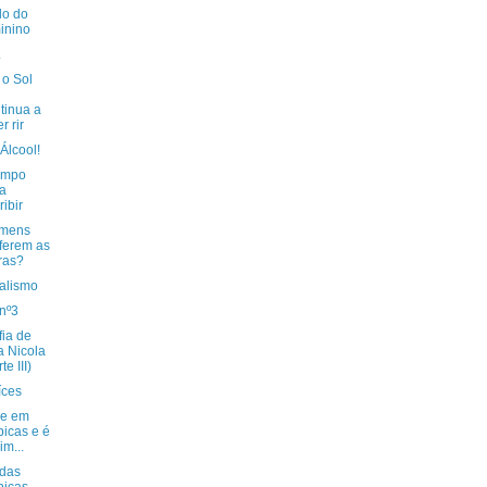
o do
inino
.
o Sol
tinua a
r rir
Álcool!
iempo
a
ribir
omens
ferem as
ras?
alismo
nº3
fia de
a Nicola
te III)
íces
se em
bicas e é
im...
 das