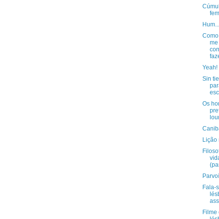
Cúmul
fem
Hum..
Como 
me
con
faze
Yeah! 
Sin t
par
esc
Os h
pre
lou
Canib
Lição 
Filoso
vid
(par
Parvo
Fala-
lés
ass
Filme