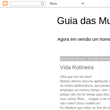
Guia das Mu
Agora em versão um homem
quinta-feira, 15 de nov
Vida Rotineira
Olha que isto há dias!!
Nestes últimos tem-me apetecido se
na minha adolescência ,que jamais 
empregos ao mesmo tempo, sem nun
porque não iria ter tempo para ele
mas vários! Bom... cheguei a ter m
não conta? (risos maléficos)
Eu idealizei que todos os fins-de-