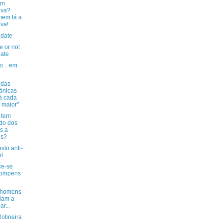
em
uva?
em lá a
va!
 date
e or not
date
o... em
 das
tânicas
á cada
 maior"
 tem
do dos
os a
is?
sto anti-
l
ce-se
compens
 homens
dam a
ar...
otineira