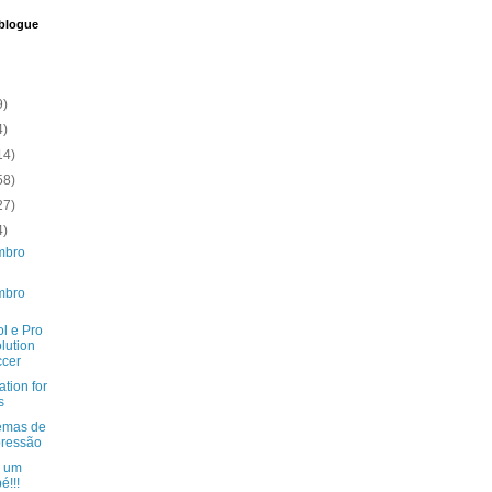
 blogue
9)
4)
14)
58)
27)
4)
mbro
mbro
l e Pro
lution
cer
ation for
s
emas de
ressão
 um
é!!!