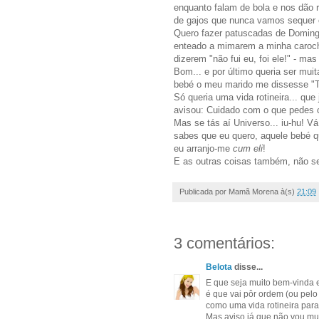
enquanto falam de bola e nos dão 
de gajos que nunca vamos sequer 
Quero fazer patuscadas de Doming
enteado a mimarem a minha caroch
dizerem "não fui eu, foi ele!" - mas
Bom... e por último queria ser muit
bebé o meu marido me dissesse "T
Só queria uma vida rotineira... q
avisou: Cuidado com o que pedes c
Mas se tás aí Universo... iu-hu! V
sabes que eu quero, aquele bebé 
eu arranjo-me
cum eli
!
E as outras coisas também, não se
Publicada por
Mamã Morena
à(s)
21:09
3 comentários:
Belota
disse...
E que seja muito bem-vinda 
é que vai pôr ordem (ou pelo
como uma vida rotineira para
Mas aviso já que não vou muda