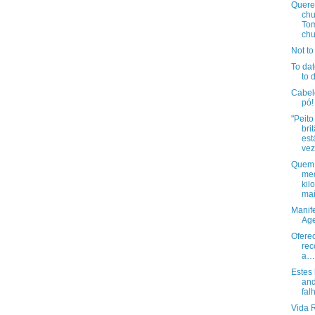
Quer
ch
Tom
chu
Not to
To dat
to 
Cabel
pó!
"Peito
bri
est
vez
Quem
me
kil
ma
Manife
Age
Ofere
re
a…
Estes
an
falh
Vida R