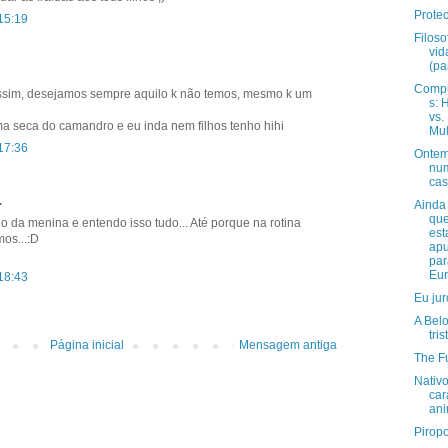
Prote
15:19
Filoso
vid
(pa
Comp
ssim, desejamos sempre aquilo k não temos, mesmo k um
s:
vs.
uma seca do camandro e eu inda nem filhos tenho hihi
Mu
17:36
Ontem
nu
cas
.
Ainda
qu
eio da menina e entendo isso tudo... Até porque na rotina
es
os...:D
ap
par
Eur
18:43
Eu jur
A Belo
tris
Página inicial
Mensagem antiga
The Fu
Nativ
car
an
Pirop