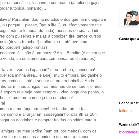
par de sandálias, viagens e compras e (já falei de gajos,
dar (utópica, portanto)...
Palavra! Para além dos namorados e dos que nem chegaram
ou porque... please, "get a life!"), eu efectivamente tive
eguir-não-te-lembras-de-nada), acessos de criatividade
es com pulseiras e malas a condizer, tirei tantos cursos
Gente que a
iculo (deves-te achar!) e olha olha... até tive uma
bo porquê!! (adoro ironias)
as digam lá... não é um prazer? Ah... Bendita (é assim que
não vendo, só consumo para compensar os disparates)
ta ver... vamos-t'apanhar!" e eu... eh pá, caneco pá!
quer (da minha área...leia-se), muito embora não ganhe o
os horários... até a sonhar estou em trabalho! Ando
tenho as minhas amigas - as mesmas de sempre -, o meu
á espero que seja para sempre -, vivo longe dos papás, o
o... e tudo me parece já tão enfadonho!
ra!
Por aqui es
ento e me faça um bebé! tic tac tic tac tic tac
leitores
o de sonho e arranjar um sossegadinho, das 9h às 18h,
gar as continhas e comprar fraldas coloridas para a
Wanna talk
 amigas, no meu jardim (nem tou por menos), com os
blogdasga
a volta e os nossos maridos a coçarem a micose