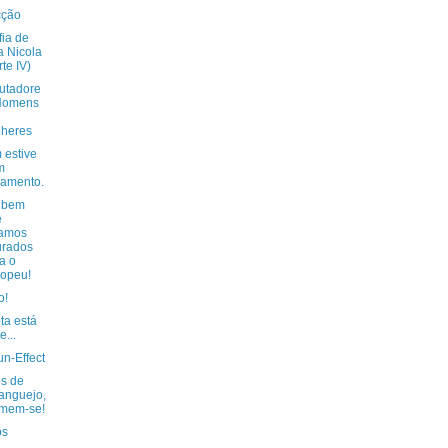
cção
fia de
a Nicola
rte IV)
utadore
 Homens
lheres
 estive
m
amento.
 bem
e
tamos
urados
a o
opeu!
o!
ta está
te...
n-Effect
os de
anguejo,
imem-se!
os